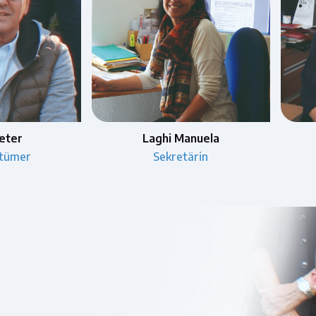
anuela
Laghi Milva
ärin
Verwaltung