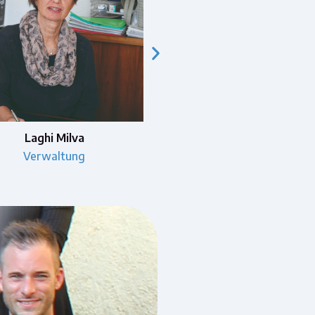
Campello Silvana
Passera Ombretta
Sekretärin</spa
Teilzeitsekretärin