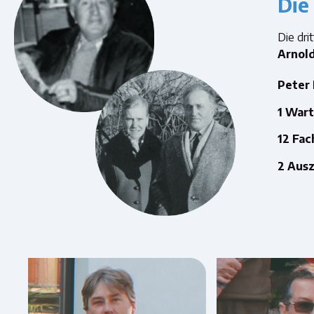
Die
Die dri
Arnol
Peter 
1 War
12 Fac
2 Aus