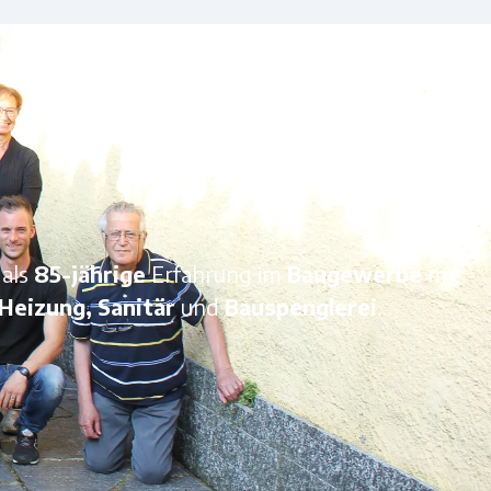
 als
85-jährige
Erfahrung im
Baugewerbe
mit
Heizung, Sanitär
und
Bauspenglerei
.