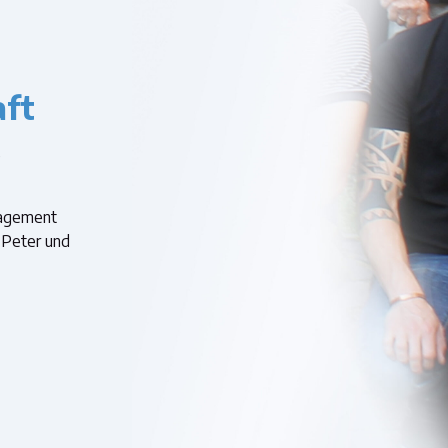
aft
e
gagement
 Peter und